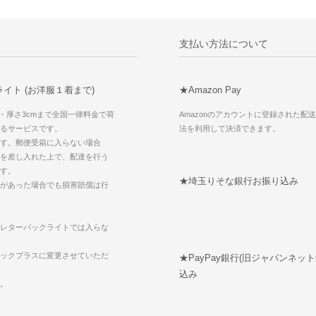
支払い方法について
イト (お洋服１着まで)
★Amazon Pay
g・厚さ3cmまで全国一律料金で荷
Amazonのアカウントに登録された配
るサービスです。
法を利用して決済できます。
す。郵便受箱に入らない場合
を差し入れた上で、配達を行う
す。
★埼玉りそな銀行お振り込み
があった場合でも損害賠償は行
レターパックライトでは入らな
ックプラスに変更させていただ
★PayPay銀行(旧ジャパンネッ
込み
。