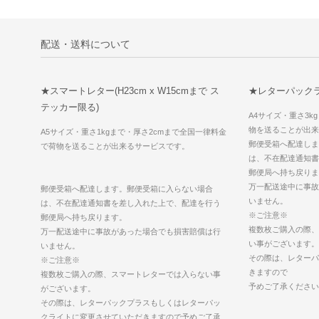
配送・送料について
★スマートレター(H23cm x W15cmまで ス
★レターパックラ
テッカー限る)
A4サイズ・重さ3k
物を送ることが出来
A5サイズ・重さ1kgまで・厚さ2cmまで全国一律料金
郵便受箱へ配達しま
で荷物を送ることが出来るサービスです。
は、不在配達通知書
郵便局へ持ち戻りま
万一配送途中に事故
郵便受箱へ配達します。郵便受箱に入らない場合
いません。
は、不在配達通知書を差し入れた上で、配達を行う
※ご注意※
郵便局へ持ち戻ります。
複数枚ご購入の際、
万一配送途中に事故があった場合でも損害賠償は行
い事がございます。
いません。
その際は、レターパ
※ご注意※
きますので
複数枚ご購入の際、スマートレターでは入らない事
予めご了承ください
がございます。
その際は、レターパックプラスもしくはレターパッ
クライトに変更させていただきますので予めご了承