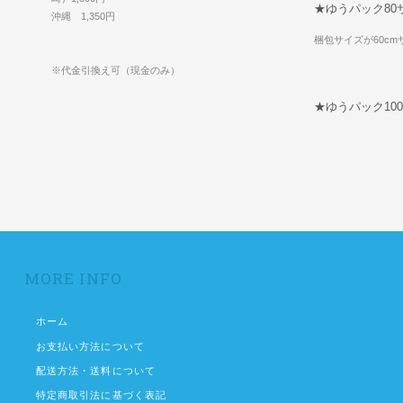
★ゆうパック80
沖縄 1,350円
梱包サイズが60c
※代金引換え可（現金のみ）
★ゆうパック10
MORE INFO
ホーム
お支払い方法について
配送方法・送料について
特定商取引法に基づく表記