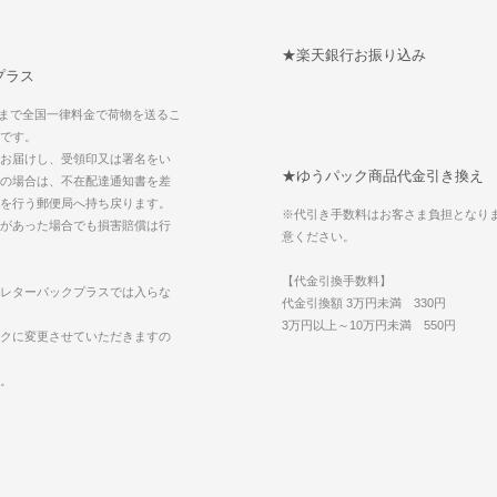
★楽天銀行お振り込み
プラス
kgまで全国一律料金で荷物を送るこ
です。
お届けし、受領印又は署名をい
★ゆうパック商品代金引き換え
の場合は、不在配達通知書を差
を行う郵便局へ持ち戻ります。
※代引き手数料はお客さま負担となり
があった場合でも損害賠償は行
意ください。
【代金引換手数料】
レターパックプラスでは入らな
代金引換額 3万円未満 330円
3万円以上～10万円未満 550円
クに変更させていただきますの
。