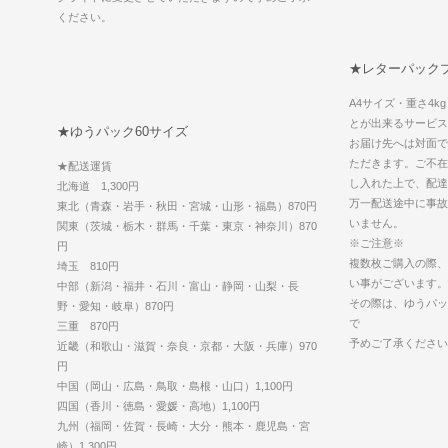
ください。
★レターパック
A4サイズ・重さ4
とが出来るサービス
★ゆうパック60サイズ
お届け先へは対面で
ただきます。ご不在
★配送運賃
し入れた上で、配達
北海道 1,300円
万一配送途中に事故
東北（青森・岩手・秋田・宮城・山形・福島）870円
いません。
関東（茨城・栃木・群馬・千葉・東京・神奈川）870
※ご注意※
円
複数枚ご購入の際、
埼玉 810円
い事がございます。
中部（新潟・福井・石川・富山・静岡・山梨・長
その際は、ゆうパッ
野・愛知・岐阜）870円
で
三重 870円
予めご了承ください
近畿（和歌山・滋賀・奈良・京都・大阪・兵庫）970
円
中国（岡山・広島・鳥取・島根・山口）1,100円
四国（香川・徳島・愛媛・高地）1,100円
九州（福岡・佐賀・長崎・大分・熊本・鹿児島・宮
崎）1,300円