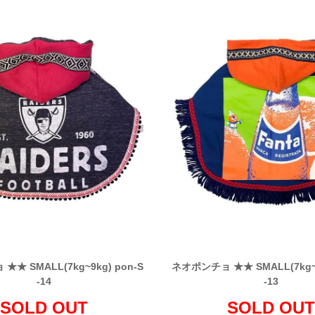
★ SMALL(7kg~9kg) pon-S
ネオポンチョ ★★ SMALL(7kg~9
-14
-13
SOLD OUT
SOLD OUT