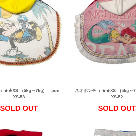
★★XS (5kg～7kg) pon-
ネオポンチョ ★★XS (5kg～7
XS-53
XS-52
SOLD OUT
SOLD OUT