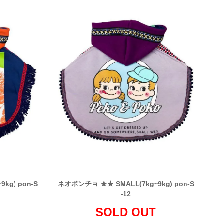
kg) pon-S
ネオポンチョ ★★ SMALL(7kg~9kg) pon-S
-12
SOLD OUT