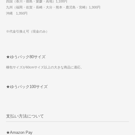
四国（香川・徳島・愛媛・高地）1,100円
九州（福岡・佐賀・長崎・大分・熊本・鹿児島・宮崎）1,300円
沖縄 1,350円
※代金引換え可（現金のみ）
★ゆうパック80サイズ
梱包サイズが60cmサイズ以上の大きな商品に適応。
★ゆうパック100サイズ
支払い方法について
★Amazon Pay