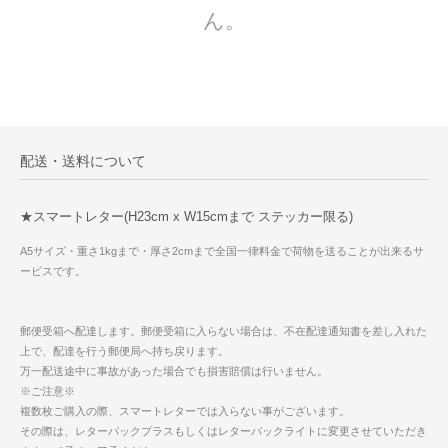
ん。
配送・送料について
★スマートレター(H23cm x W15cmまで ステッカー限る)
A5サイズ・重さ1kgまで・厚さ2cmまで全国一律料金で荷物を送ることが出来るサ
ービスです。
郵便受箱へ配達します。郵便受箱に入らない場合は、不在配達通知書を差し入れた
上で、配達を行う郵便局へ持ち戻ります。
万一配送途中に事故があった場合でも損害賠償は行いません。
※ご注意※
複数枚ご購入の際、スマートレターでは入らない事がございます。
その際は、レターパックプラスもしくはレターパックライトに変更させていただき