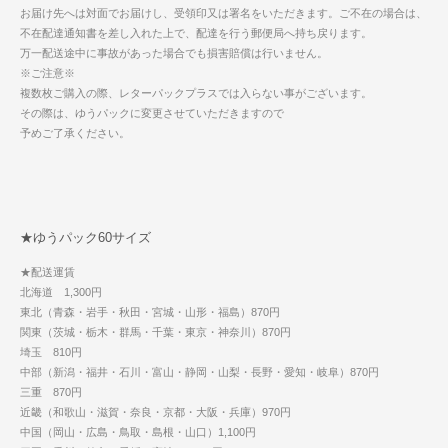
お届け先へは対面でお届けし、受領印又は署名をいただきます。ご不在の場合は、
不在配達通知書を差し入れた上で、配達を行う郵便局へ持ち戻ります。
万一配送途中に事故があった場合でも損害賠償は行いません。
※ご注意※
複数枚ご購入の際、レターパックプラスでは入らない事がございます。
その際は、ゆうパックに変更させていただきますので
予めご了承ください。
★ゆうパック60サイズ
★配送運賃
北海道 1,300円
東北（青森・岩手・秋田・宮城・山形・福島）870円
関東（茨城・栃木・群馬・千葉・東京・神奈川）870円
埼玉 810円
中部（新潟・福井・石川・富山・静岡・山梨・長野・愛知・岐阜）870円
三重 870円
近畿（和歌山・滋賀・奈良・京都・大阪・兵庫）970円
中国（岡山・広島・鳥取・島根・山口）1,100円