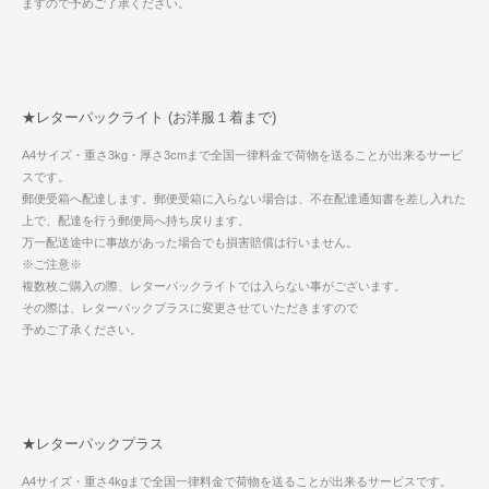
ますので予めご了承ください。
★レターパックライト (お洋服１着まで)
A4サイズ・重さ3kg・厚さ3cmまで全国一律料金で荷物を送ることが出来るサービ
スです。
郵便受箱へ配達します。郵便受箱に入らない場合は、不在配達通知書を差し入れた
上で、配達を行う郵便局へ持ち戻ります。
万一配送途中に事故があった場合でも損害賠償は行いません。
※ご注意※
複数枚ご購入の際、レターパックライトでは入らない事がございます。
その際は、レターパックプラスに変更させていただきますので
予めご了承ください。
★レターパックプラス
A4サイズ・重さ4kgまで全国一律料金で荷物を送ることが出来るサービスです。