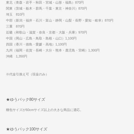
東北（青森・岩手・秋田・宮城・山形・福島）870円
関東（茨城・栃木・群馬・千葉・東京・神奈川）870円
埼玉 810円
中部（新潟・福井・石川・富山・静岡・山梨・長野・愛知・岐阜）870円
三重 870円
近畿（和歌山・滋賀・奈良・京都・大阪・兵庫）970円
中国（岡山・広島・鳥取・島根・山口）1,100円
四国（香川・徳島・愛媛・高地）1,100円
九州（福岡・佐賀・長崎・大分・熊本・鹿児島・宮崎）1,300円
沖縄 1,350円
※代金引換え可（現金のみ）
★ゆうパック80サイズ
梱包サイズが60cmサイズ以上の大きな商品に適応。
★ゆうパック100サイズ