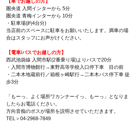
【車でお越しの方】
圏央道 入間インターから 5分
圏央道 青梅インターから 10分
・駐車場(約4台分)
当店前のスペースに駐車をお願いいたします。満車の場
合はスタッフにお声がけください。
【電車/バスでお越しの方】
西武池袋線 入間市駅(2番乗り場)よりバスで20分
・入間市博物館行→東野高等学校入口停下車 目の前
・二本木地蔵前行／箱根ヶ崎駅行→二本木バス停下車 徒
歩3分
「もーっ、よく場所ワカンナーイっ、もーっ」となりま
したらお電話ください。
方向音痴のボスが場所を説明させていただきます。
TEL＞04-2968-7849