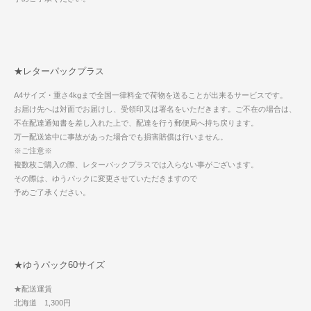
★レターパックプラス
A4サイズ・重さ4kgまで全国一律料金で荷物を送ることが出来るサービスです。
お届け先へは対面でお届けし、受領印又は署名をいただきます。ご不在の場合は、
不在配達通知書を差し入れた上で、配達を行う郵便局へ持ち戻ります。
万一配送途中に事故があった場合でも損害賠償は行いません。
※ご注意※
複数枚ご購入の際、レターパックプラスでは入らない事がございます。
その際は、ゆうパックに変更させていただきますので
予めご了承ください。
★ゆうパック60サイズ
★配送運賃
北海道 1,300円