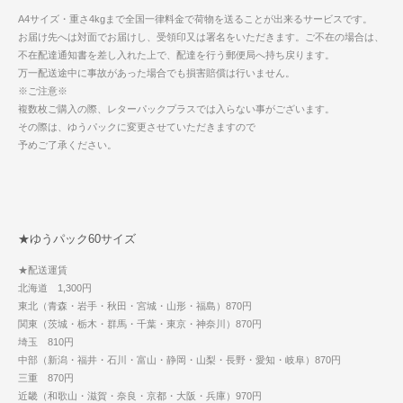
A4サイズ・重さ4kgまで全国一律料金で荷物を送ることが出来るサービスです。
お届け先へは対面でお届けし、受領印又は署名をいただきます。ご不在の場合は、
不在配達通知書を差し入れた上で、配達を行う郵便局へ持ち戻ります。
万一配送途中に事故があった場合でも損害賠償は行いません。
※ご注意※
複数枚ご購入の際、レターパックプラスでは入らない事がございます。
その際は、ゆうパックに変更させていただきますので
予めご了承ください。
★ゆうパック60サイズ
★配送運賃
北海道 1,300円
東北（青森・岩手・秋田・宮城・山形・福島）870円
関東（茨城・栃木・群馬・千葉・東京・神奈川）870円
埼玉 810円
中部（新潟・福井・石川・富山・静岡・山梨・長野・愛知・岐阜）870円
三重 870円
近畿（和歌山・滋賀・奈良・京都・大阪・兵庫）970円