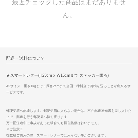
最近チェックした商品はまだありませ
ん。
配送・送料について
★スマートレター(H23cm x W15cmまで ステッカー限る)
A5サイズ・重さ1kgまで・厚さ2cmまで全国一律料金で荷物を送ることが出来るサ
ービスです。
郵便受箱へ配達します。郵便受箱に入らない場合は、不在配達通知書を差し入れた
上で、配達を行う郵便局へ持ち戻ります。
万一配送途中に事故があった場合でも損害賠償は行いません。
※ご注意※
複数枚ご購入の際、スマートレターでは入らない事がございます。