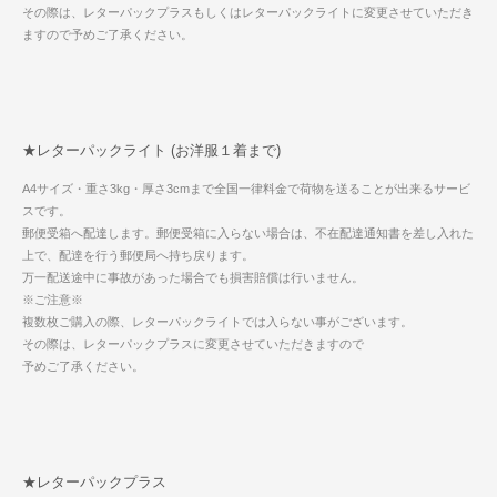
その際は、レターパックプラスもしくはレターパックライトに変更させていただき
ますので予めご了承ください。
★レターパックライト (お洋服１着まで)
A4サイズ・重さ3kg・厚さ3cmまで全国一律料金で荷物を送ることが出来るサービ
スです。
郵便受箱へ配達します。郵便受箱に入らない場合は、不在配達通知書を差し入れた
上で、配達を行う郵便局へ持ち戻ります。
万一配送途中に事故があった場合でも損害賠償は行いません。
※ご注意※
複数枚ご購入の際、レターパックライトでは入らない事がございます。
その際は、レターパックプラスに変更させていただきますので
予めご了承ください。
★レターパックプラス