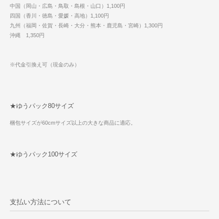
中国（岡山・広島・鳥取・島根・山口）1,100円
四国（香川・徳島・愛媛・高地）1,100円
九州（福岡・佐賀・長崎・大分・熊本・鹿児島・宮崎）1,300円
沖縄 1,350円
※代金引換え可（現金のみ）
★ゆうパック80サイズ
梱包サイズが60cmサイズ以上の大きな商品に適応。
★ゆうパック100サイズ
支払い方法について