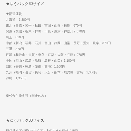
★ゆうパック60サイズ
★配送運賃
北海道 1,300円
東北（青森・岩手・秋田・宮城・山形・福島）870円
関東（茨城・栃木・群馬・千葉・東京・神奈川）870円
埼玉 810円
中部（新潟・福井・石川・富山・静岡・山梨・長野・愛知・岐阜）870円
三重 870円
近畿（和歌山・滋賀・奈良・京都・大阪・兵庫）970円
中国（岡山・広島・鳥取・島根・山口）1,100円
四国（香川・徳島・愛媛・高地）1,100円
九州（福岡・佐賀・長崎・大分・熊本・鹿児島・宮崎）1,300円
沖縄 1,350円
※代金引換え可（現金のみ）
★ゆうパック80サイズ
梱包サイズが60cmサイズ以上の大きな商品に適応。