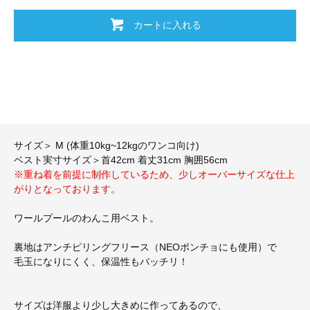
カートに入れる
サイズ＞ M (体重10kg~12kgのワンコ向け)
ベスト実寸サイズ＞首42cm 着丈31cm 胸囲56cm
※重ね着を前提に制作しているため、少しオーバーサイズな仕上
がりとなっております。
ワールプールのわんこ用ベスト。
裏地はアンチピリングフリース（NEOポンチョにも使用）で
毛玉になりにくく、保温性もバッチリ！
サイズは洋服より少し大きめに作ってあるので、