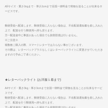
A5サイズ・重さ1kgまで・厚さ2cmまで全国一律料金で荷物を送ることが出来るサ
ービスです。
郵便受箱へ配達します。郵便受箱に入らない場合は、不在配達通知書を差し入れた
上で、配達を行う郵便局へ持ち戻ります。
万一配送途中に事故があった場合でも損害賠償は行いません。
※ご注意※
複数枚ご購入の際、スマートレターでは入らない事がございます。
その際は、レターパックプラスもしくはレターパックライトに変更させていただき
ますので予めご了承ください。
★レターパックライト (お洋服１着まで)
A4サイズ・重さ3kg・厚さ3cmまで全国一律料金で荷物を送ることが出来るサービ
スです。
郵便受箱へ配達します。郵便受箱に入らない場合は、不在配達通知書を差し入れた
上で、配達を行う郵便局へ持ち戻ります。
万一配送途中に事故があった場合でも損害賠償は行いません。