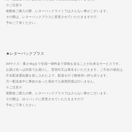
※ご注意※
複数枚ご購入の際、レターパックライトでは入らない事がございます。
その際は、レターパックプラスに変更させていただきますので
予めご了承ください。
★レターパックプラス
A4サイズ・重さ4kgまで全国一律料金で荷物を送ることが出来るサービスです。
お届け先へは対面でお届けし、受領印又は署名をいただきます。ご不在の場合は、
不在配達通知書を差し入れた上で、配達を行う郵便局へ持ち戻ります。
万一配送途中に事故があった場合でも損害賠償は行いません。
※ご注意※
複数枚ご購入の際、レターパックプラスでは入らない事がございます。
その際は、ゆうパックに変更させていただきますので
予めご了承ください。