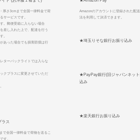
イト (お洋服１着まで)
★Amazon Pay
g・厚さ3cmまで全国一律料金で荷
Amazonのアカウントに登録された配
るサービスです。
法を利用して決済できます。
す。郵便受箱に入らない場合
を差し入れた上で、配達を行う
す。
★埼玉りそな銀行お振り込み
があった場合でも損害賠償は行
レターパックライトでは入らな
ックプラスに変更させていただ
★PayPay銀行(旧ジャパンネッ
込み
。
★楽天銀行お振り込み
プラス
kgまで全国一律料金で荷物を送るこ
です。