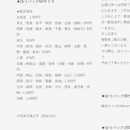
★ゆうパック60サイズ
お届け先へは対面で
ただきます。ご不在
★配送運賃
し入れた上で、配達
北海道 1,300円
万一配送途中に事故
東北（青森・岩手・秋田・宮城・山形・福島）870円
いません。
関東（茨城・栃木・群馬・千葉・東京・神奈川）870
※ご注意※
円
複数枚ご購入の際、
埼玉 810円
い事がございます。
中部（新潟・福井・石川・富山・静岡・山梨・長
その際は、ゆうパッ
野・愛知・岐阜）870円
で
三重 870円
予めご了承ください
近畿（和歌山・滋賀・奈良・京都・大阪・兵庫）970
円
中国（岡山・広島・鳥取・島根・山口）1,100円
四国（香川・徳島・愛媛・高地）1,100円
九州（福岡・佐賀・長崎・大分・熊本・鹿児島・宮
崎）1,300円
★ゆうパック80
沖縄 1,350円
梱包サイズが60c
※代金引換え可（現金のみ）
★ゆうパック10