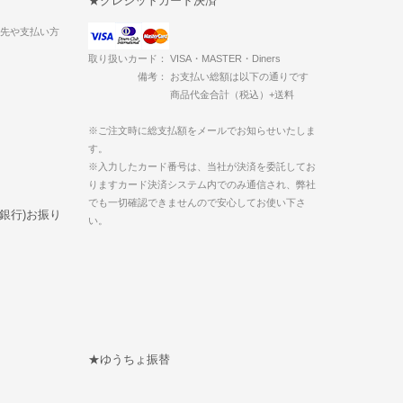
★クレジットカード決済
送先や支払い方
取り扱いカード： VISA・MASTER・Diners
備考： お支払い総額は以下の通りです
商品代金合計（税込）+送料
※ご注文時に総支払額をメールでお知らせいたしま
す。
※入力したカード番号は、当社が決済を委託してお
りますカード決済システム内でのみ通信され、弊社
でも一切確認できませんので安心してお使い下さ
ト銀行)お振り
い。
★ゆうちょ振替