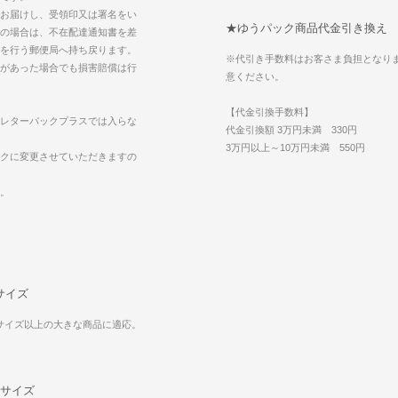
お届けし、受領印又は署名をい
★ゆうパック商品代金引き換え
の場合は、不在配達通知書を差
を行う郵便局へ持ち戻ります。
※代引き手数料はお客さま負担となり
があった場合でも損害賠償は行
意ください。
【代金引換手数料】
レターパックプラスでは入らな
代金引換額 3万円未満 330円
3万円以上～10万円未満 550円
クに変更させていただきますの
。
サイズ
mサイズ以上の大きな商品に適応。
0サイズ