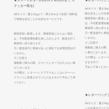
★スマートレター(H23cm x W15cmまで ス
★レターパックラ
テッカー限る)
A4サイズ・重さ3k
物を送ることが出来
A5サイズ・重さ1kgまで・厚さ2cmまで全国一律料金
郵便受箱へ配達しま
で荷物を送ることが出来るサービスです。
は、不在配達通知書
郵便局へ持ち戻りま
万一配送途中に事故
郵便受箱へ配達します。郵便受箱に入らない場合
いません。
は、不在配達通知書を差し入れた上で、配達を行う
※ご注意※
郵便局へ持ち戻ります。
複数枚ご購入の際、
万一配送途中に事故があった場合でも損害賠償は行
い事がございます。
いません。
その際は、レターパ
※ご注意※
きますので
複数枚ご購入の際、スマートレターでは入らない事
予めご了承ください
がございます。
その際は、レターパックプラスもしくはレターパッ
クライトに変更させていただきますので予めご了承
ください。
★レターパック
A4サイズ・重さ4
とが出来るサービス