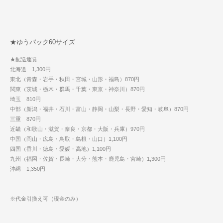
★ゆうパック60サイズ
★配送運賃
北海道 1,300円
東北（青森・岩手・秋田・宮城・山形・福島）870円
関東（茨城・栃木・群馬・千葉・東京・神奈川）870円
埼玉 810円
中部（新潟・福井・石川・富山・静岡・山梨・長野・愛知・岐阜）870円
三重 870円
近畿（和歌山・滋賀・奈良・京都・大阪・兵庫）970円
中国（岡山・広島・鳥取・島根・山口）1,100円
四国（香川・徳島・愛媛・高地）1,100円
九州（福岡・佐賀・長崎・大分・熊本・鹿児島・宮崎）1,300円
沖縄 1,350円
※代金引換え可（現金のみ）