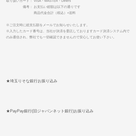
取り扱いカード： VISA・MASTER・Diners
備考： お支払い総額は以下の通りです
商品代金合計（税込）+送料
※ご注文時に総支払額をメールでお知らせいたします。
※入力したカード番号は、当社が決済を委託しておりますカード決済システム内で
のみ通信され、弊社でも一切確認できませんので安心してお使い下さい。
★埼玉りそな銀行お振り込み
★PayPay銀行(旧ジャパンネット銀行)お振り込み