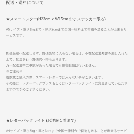
配送・送料について
★スマートレター(H23cm x W15cmまで ステッカー限る)
A5サイズ・重さ1kgまで・厚さ2cmまで全国一律料金で荷物を送ることが出来るサ
ービスです。
郵便受箱へ配達します。郵便受箱に入らない場合は、不在配達通知書を差し入れた
上で、配達を行う郵便局へ持ち戻ります。
万一配送途中に事故があった場合でも損害賠償は行いません。
※ご注意※
複数枚ご購入の際、スマートレターでは入らない事がございます。
その際は、レターパックプラスもしくはレターパックライトに変更させていただき
ますので予めご了承ください。
★レターパックライト (お洋服１着まで)
A4サイズ・重さ3kg・厚さ3cmまで全国一律料金で荷物を送ることが出来るサービ