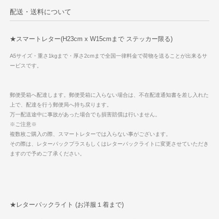
配送・送料について
★スマートレター(H23cm x W15cmまで ステッカー限る)
A5サイズ・重さ1kgまで・厚さ2cmまで全国一律料金で荷物を送ることが出来るサ
ービスです。
郵便受箱へ配達します。郵便受箱に入らない場合は、不在配達通知書を差し入れた
上で、配達を行う郵便局へ持ち戻ります。
万一配送途中に事故があった場合でも損害賠償は行いません。
※ご注意※
複数枚ご購入の際、スマートレターでは入らない事がございます。
その際は、レターパックプラスもしくはレターパックライトに変更させていただき
ますので予めご了承ください。
★レターパックライト (お洋服１着まで)