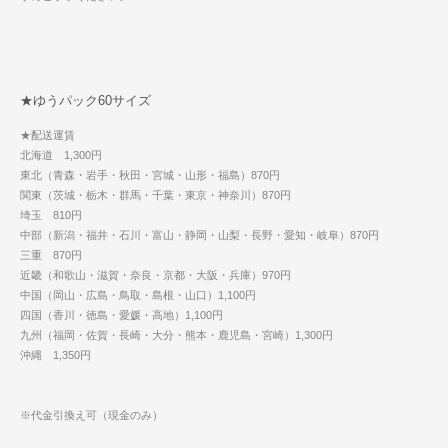
★ゆうパック60サイズ
★配送運賃
北海道 1,300円
東北（青森・岩手・秋田・宮城・山形・福島）870円
関東（茨城・栃木・群馬・千葉・東京・神奈川）870円
埼玉 810円
中部（新潟・福井・石川・富山・静岡・山梨・長野・愛知・岐阜）870円
三重 870円
近畿（和歌山・滋賀・奈良・京都・大阪・兵庫）970円
中国（岡山・広島・鳥取・島根・山口）1,100円
四国（香川・徳島・愛媛・高地）1,100円
九州（福岡・佐賀・長崎・大分・熊本・鹿児島・宮崎）1,300円
沖縄 1,350円
※代金引換え可（現金のみ）