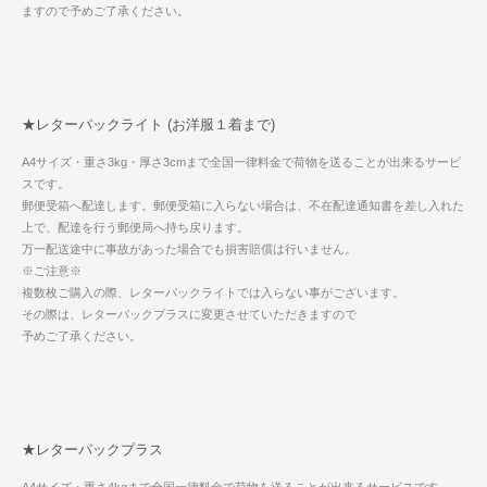
ますので予めご了承ください。
★レターパックライト (お洋服１着まで)
A4サイズ・重さ3kg・厚さ3cmまで全国一律料金で荷物を送ることが出来るサービ
スです。
郵便受箱へ配達します。郵便受箱に入らない場合は、不在配達通知書を差し入れた
上で、配達を行う郵便局へ持ち戻ります。
万一配送途中に事故があった場合でも損害賠償は行いません。
※ご注意※
複数枚ご購入の際、レターパックライトでは入らない事がございます。
その際は、レターパックプラスに変更させていただきますので
予めご了承ください。
★レターパックプラス