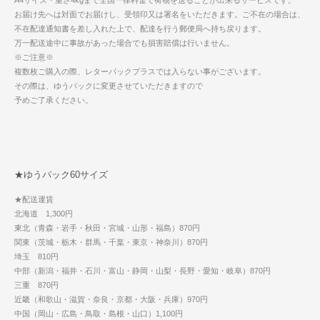
A4サイズ・重さ4kgまで全国一律料金で荷物を送ることが出来るサービスです。
お届け先へは対面でお届けし、受領印又は署名をいただきます。ご不在の場合は、
不在配達通知書を差し入れた上で、配達を行う郵便局へ持ち戻ります。
万一配送途中に事故があった場合でも損害賠償は行いません。
※ご注意※
複数枚ご購入の際、レターパックプラスでは入らない事がございます。
その際は、ゆうパックに変更させていただきますので
予めご了承ください。
★ゆうパック60サイズ
★配送運賃
北海道 1,300円
東北（青森・岩手・秋田・宮城・山形・福島）870円
関東（茨城・栃木・群馬・千葉・東京・神奈川）870円
埼玉 810円
中部（新潟・福井・石川・富山・静岡・山梨・長野・愛知・岐阜）870円
三重 870円
近畿（和歌山・滋賀・奈良・京都・大阪・兵庫）970円
中国（岡山・広島・鳥取・島根・山口）1,100円