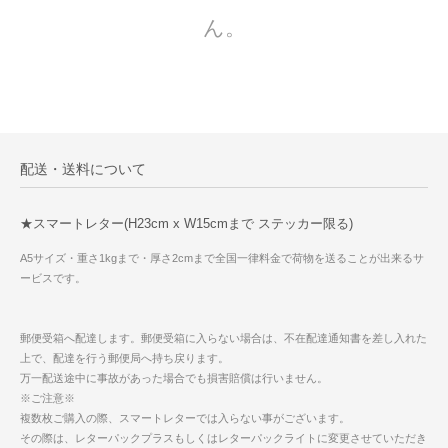
ん。
配送・送料について
★スマートレター(H23cm x W15cmまで ステッカー限る)
A5サイズ・重さ1kgまで・厚さ2cmまで全国一律料金で荷物を送ることが出来るサ
ービスです。
郵便受箱へ配達します。郵便受箱に入らない場合は、不在配達通知書を差し入れた
上で、配達を行う郵便局へ持ち戻ります。
万一配送途中に事故があった場合でも損害賠償は行いません。
※ご注意※
複数枚ご購入の際、スマートレターでは入らない事がございます。
その際は、レターパックプラスもしくはレターパックライトに変更させていただき