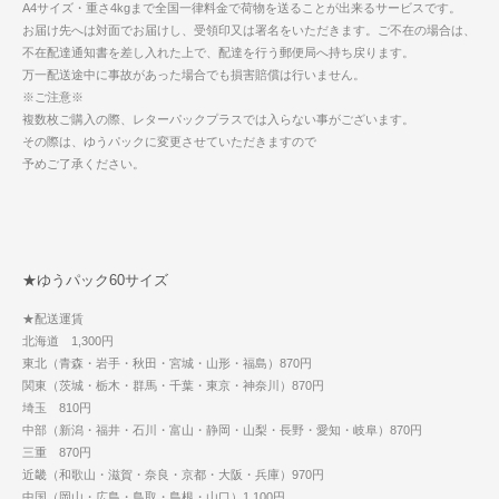
A4サイズ・重さ4kgまで全国一律料金で荷物を送ることが出来るサービスです。
お届け先へは対面でお届けし、受領印又は署名をいただきます。ご不在の場合は、
不在配達通知書を差し入れた上で、配達を行う郵便局へ持ち戻ります。
万一配送途中に事故があった場合でも損害賠償は行いません。
※ご注意※
複数枚ご購入の際、レターパックプラスでは入らない事がございます。
その際は、ゆうパックに変更させていただきますので
予めご了承ください。
★ゆうパック60サイズ
★配送運賃
北海道 1,300円
東北（青森・岩手・秋田・宮城・山形・福島）870円
関東（茨城・栃木・群馬・千葉・東京・神奈川）870円
埼玉 810円
中部（新潟・福井・石川・富山・静岡・山梨・長野・愛知・岐阜）870円
三重 870円
近畿（和歌山・滋賀・奈良・京都・大阪・兵庫）970円
中国（岡山・広島・鳥取・島根・山口）1,100円