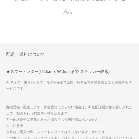
ん。
配送・送料について
★スマートレター(H23cm x W15cmまで ステッカー限る)
A5サイズ・重さ1kgまで・厚さ2cmまで全国一律料金で荷物を送ることが出来るサ
ービスです。
郵便受箱へ配達します。郵便受箱に入らない場合は、不在配達通知書を差し入れた
上で、配達を行う郵便局へ持ち戻ります。
万一配送途中に事故があった場合でも損害賠償は行いません。
※ご注意※
複数枚ご購入の際、スマートレターでは入らない事がございます。
その際は、レターパックプラスもしくはレターパックライトに変更させていただき