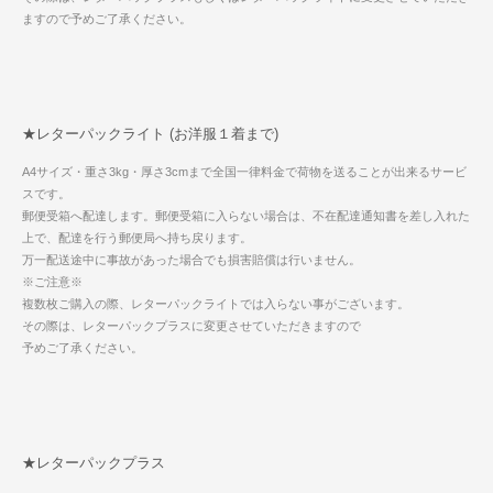
ますので予めご了承ください。
★レターパックライト (お洋服１着まで)
A4サイズ・重さ3kg・厚さ3cmまで全国一律料金で荷物を送ることが出来るサービ
スです。
郵便受箱へ配達します。郵便受箱に入らない場合は、不在配達通知書を差し入れた
上で、配達を行う郵便局へ持ち戻ります。
万一配送途中に事故があった場合でも損害賠償は行いません。
※ご注意※
複数枚ご購入の際、レターパックライトでは入らない事がございます。
その際は、レターパックプラスに変更させていただきますので
予めご了承ください。
★レターパックプラス