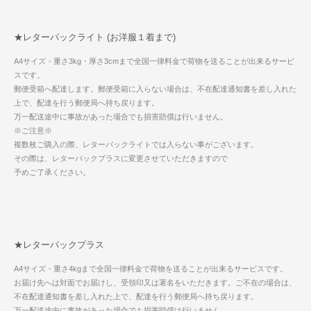
★レターパックライト (お洋服１着まで)
A4サイズ・重さ3kg・厚さ3cmまで全国一律料金で荷物を送ることが出来るサービ
スです。
郵便受箱へ配達します。郵便受箱に入らない場合は、不在配達通知書を差し入れた
上で、配達を行う郵便局へ持ち戻ります。
万一配送途中に事故があった場合でも損害賠償は行いません。
※ご注意※
複数枚ご購入の際、レターパックライトでは入らない事がございます。
その際は、レターパックプラスに変更させていただきますので
予めご了承ください。
★レターパックプラス
A4サイズ・重さ4kgまで全国一律料金で荷物を送ることが出来るサービスです。
お届け先へは対面でお届けし、受領印又は署名をいただきます。ご不在の場合は、
不在配達通知書を差し入れた上で、配達を行う郵便局へ持ち戻ります。
万一配送途中に事故があった場合でも損害賠償は行いません。