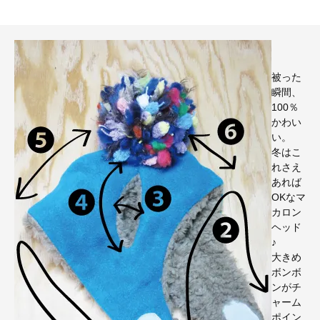
被った
瞬間、
100％
かわい
い。
冬はこ
れさえ
あれば
OKなマ
カロン
ヘッド
♪
大きめ
ボンボ
ンがチ
ャーム
ポイン