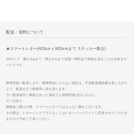
配送・送料について
★スマートレター(H23cm x W15cmまで ステッカー限る)
A5サイズ・重さ1kgまで・厚さ2cmまで全国一律料金で荷物を送ることが出来るサ
ービスです。
郵便受箱へ配達します。郵便受箱に入らない場合は、不在配達通知書を差し入れた
上で、配達を行う郵便局へ持ち戻ります。
万一配送途中に事故があった場合でも損害賠償は行いません。
※ご注意※
複数枚ご購入の際、スマートレターでは入らない事がございます。
その際は、レターパックプラスもしくはレターパックライトに変更させていただき
ますので予めご了承ください。