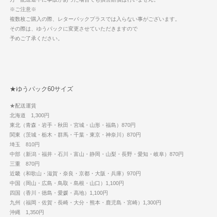
※ご注意※
複数枚ご購入の際、レターパックプラスでは入らない事がございます。
その際は、ゆうパックに変更させていただきますので
予めご了承ください。
★ゆうパック60サイズ
★配送運賃
北海道 1,300円
東北（青森・岩手・秋田・宮城・山形・福島）870円
関東（茨城・栃木・群馬・千葉・東京・神奈川）870円
埼玉 810円
中部（新潟・福井・石川・富山・静岡・山梨・長野・愛知・岐阜）870円
三重 870円
近畿（和歌山・滋賀・奈良・京都・大阪・兵庫）970円
中国（岡山・広島・鳥取・島根・山口）1,100円
四国（香川・徳島・愛媛・高地）1,100円
九州（福岡・佐賀・長崎・大分・熊本・鹿児島・宮崎）1,300円
沖縄 1,350円