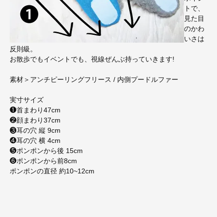
トで、
見た目
のかわ
いさは
反則級。
お散歩でもイベントでも、視線ぜんぶ持っていきます!
素材＞アンチピーリングフリース / 内側プードルファー
実寸サイズ
❶首まわり47cm
❷顔まわり37cm
❸耳の穴 縦 9cm
❹耳の穴 横 4cm
❺ポンポンから後 15cm
❻ポンポンから前8cm
ポンポンの直径 約10~12cm