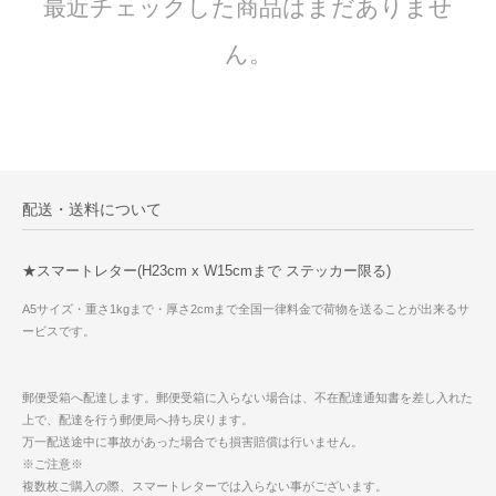
最近チェックした商品はまだありませ
ん。
配送・送料について
★スマートレター(H23cm x W15cmまで ステッカー限る)
A5サイズ・重さ1kgまで・厚さ2cmまで全国一律料金で荷物を送ることが出来るサ
ービスです。
郵便受箱へ配達します。郵便受箱に入らない場合は、不在配達通知書を差し入れた
上で、配達を行う郵便局へ持ち戻ります。
万一配送途中に事故があった場合でも損害賠償は行いません。
※ご注意※
複数枚ご購入の際、スマートレターでは入らない事がございます。