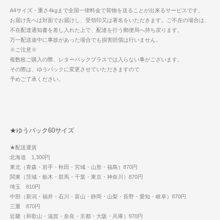
A4サイズ・重さ4kgまで全国一律料金で荷物を送ることが出来るサービスです。
お届け先へは対面でお届けし、受領印又は署名をいただきます。ご不在の場合は、
不在配達通知書を差し入れた上で、配達を行う郵便局へ持ち戻ります。
万一配送途中に事故があった場合でも損害賠償は行いません。
※ご注意※
複数枚ご購入の際、レターパックプラスでは入らない事がございます。
その際は、ゆうパックに変更させていただきますので
予めご了承ください。
★ゆうパック60サイズ
★配送運賃
北海道 1,300円
東北（青森・岩手・秋田・宮城・山形・福島）870円
関東（茨城・栃木・群馬・千葉・東京・神奈川）870円
埼玉 810円
中部（新潟・福井・石川・富山・静岡・山梨・長野・愛知・岐阜）870円
三重 870円
近畿（和歌山・滋賀・奈良・京都・大阪・兵庫）970円