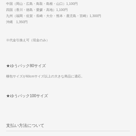
中国（岡山・広島・鳥取・島根・山口）1,100円
四国（香川・徳島・愛媛・高地）1,100円
九州（福岡・佐賀・長崎・大分・熊本・鹿児島・宮崎）1,300円
沖縄 1,350円
※代金引換え可（現金のみ）
★ゆうパック80サイズ
梱包サイズが60cmサイズ以上の大きな商品に適応。
★ゆうパック100サイズ
支払い方法について