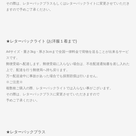
その際は、レターパックプラスもしくはレターパックライトに変更させていただき
ますので予めご了承ください。
★レターパックライト (お洋服１着まで)
A4サイズ・重さ3kg・厚さ3cmまで全国一律料金で荷物を送ることが出来るサービ
スです。
郵便受箱へ配達します。郵便受箱に入らない場合は、不在配達通知書を差し入れた
上で、配達を行う郵便局へ持ち戻ります。
万一配送途中に事故があった場合でも損害賠償は行いません。
※ご注意※
複数枚ご購入の際、レターパックライトでは入らない事がございます。
その際は、レターパックプラスに変更させていただきますので
予めご了承ください。
★レターパックプラス