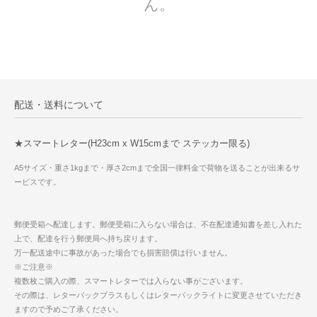
ん。
配送・送料について
★スマートレター(H23cm x W15cmまで ステッカー限る)
A5サイズ・重さ1kgまで・厚さ2cmまで全国一律料金で荷物を送ることが出来るサ
ービスです。
郵便受箱へ配達します。郵便受箱に入らない場合は、不在配達通知書を差し入れた
上で、配達を行う郵便局へ持ち戻ります。
万一配送途中に事故があった場合でも損害賠償は行いません。
※ご注意※
複数枚ご購入の際、スマートレターでは入らない事がございます。
その際は、レターパックプラスもしくはレターパックライトに変更させていただき
ますので予めご了承ください。