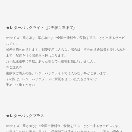
★レターパックライト (お洋服１着まで)
A4サイズ・重さ3kg・厚さ3cmまで全国一律料金で荷物を送ることが出来るサービ
スです。
郵便受箱へ配達します。郵便受箱に入らない場合は、不在配達通知書を差し入れた
上で、配達を行う郵便局へ持ち戻ります。
万一配送途中に事故があった場合でも損害賠償は行いません。
※ご注意※
複数枚ご購入の際、レターパックライトでは入らない事がございます。
その際は、レターパックプラスに変更させていただきますので
予めご了承ください。
★レターパックプラス
A4サイズ・重さ4kgまで全国一律料金で荷物を送ることが出来るサービスです。
お届け先へは対面でお届けし、受領印又は署名をいただきます。ご不在の場合は、