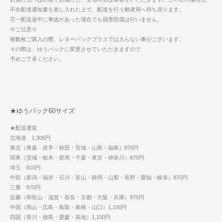
不在配達通知書を差し入れた上で、配達を行う郵便局へ持ち戻ります。
万一配送途中に事故があった場合でも損害賠償は行いません。
※ご注意※
複数枚ご購入の際、レターパックプラスでは入らない事がございます。
その際は、ゆうパックに変更させていただきますので
予めご了承ください。
★ゆうパック60サイズ
★配送運賃
北海道 1,300円
東北（青森・岩手・秋田・宮城・山形・福島）870円
関東（茨城・栃木・群馬・千葉・東京・神奈川）870円
埼玉 810円
中部（新潟・福井・石川・富山・静岡・山梨・長野・愛知・岐阜）870円
三重 870円
近畿（和歌山・滋賀・奈良・京都・大阪・兵庫）970円
中国（岡山・広島・鳥取・島根・山口）1,100円
四国（香川・徳島・愛媛・高地）1,100円