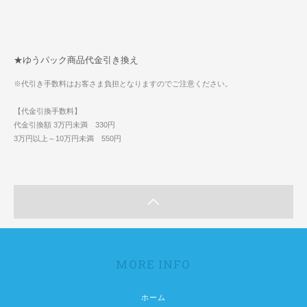
★ゆうパック商品代金引き換え
※代引き手数料はお客さま負担となりますのでご注意ください。
【代金引換手数料】
代金引換額 3万円未満 330円
3万円以上～10万円未満 550円
MORE INFO
ホーム