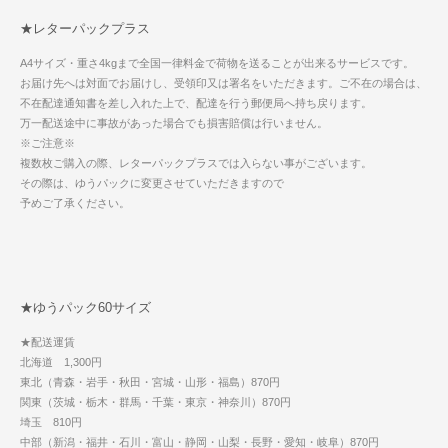
★レターパックプラス
A4サイズ・重さ4kgまで全国一律料金で荷物を送ることが出来るサービスです。
お届け先へは対面でお届けし、受領印又は署名をいただきます。ご不在の場合は、
不在配達通知書を差し入れた上で、配達を行う郵便局へ持ち戻ります。
万一配送途中に事故があった場合でも損害賠償は行いません。
※ご注意※
複数枚ご購入の際、レターパックプラスでは入らない事がございます。
その際は、ゆうパックに変更させていただきますので
予めご了承ください。
★ゆうパック60サイズ
★配送運賃
北海道 1,300円
東北（青森・岩手・秋田・宮城・山形・福島）870円
関東（茨城・栃木・群馬・千葉・東京・神奈川）870円
埼玉 810円
中部（新潟・福井・石川・富山・静岡・山梨・長野・愛知・岐阜）870円