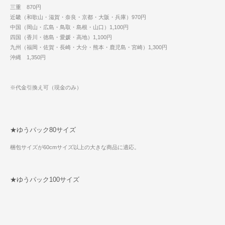
三重 870円
近畿（和歌山・滋賀・奈良・京都・大阪・兵庫）970円
中国（岡山・広島・鳥取・島根・山口）1,100円
四国（香川・徳島・愛媛・高地）1,100円
九州（福岡・佐賀・長崎・大分・熊本・鹿児島・宮崎）1,300円
沖縄 1,350円
※代金引換え可（現金のみ）
★ゆうパック80サイズ
梱包サイズが60cmサイズ以上の大きな商品に適応。
★ゆうパック100サイズ