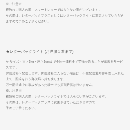
※ご注意※
複数枚ご購入の際、スマートレターでは入らない事がございます。
その際は、レターパックプラスもしくはレターパックライトに変更させていただき
ますので予めご了承ください。
★レターパックライト (お洋服１着まで)
A4サイズ・重さ3kg・厚さ3cmまで全国一律料金で荷物を送ることが出来るサービ
スです。
郵便受箱へ配達します。郵便受箱に入らない場合は、不在配達通知書を差し入れた
上で、配達を行う郵便局へ持ち戻ります。
万一配送途中に事故があった場合でも損害賠償は行いません。
※ご注意※
複数枚ご購入の際、レターパックライトでは入らない事がございます。
その際は、レターパックプラスに変更させていただきますので
予めご了承ください。