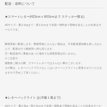
配送・送料について
★スマートレター(H23cm x W15cmまで ステッカー限る)
A5サイズ・重さ1kgまで・厚さ2cmまで全国一律料金で荷物を送ることが出来るサ
ービスです。
郵便受箱へ配達します。郵便受箱に入らない場合は、不在配達通知書を差し入れた
上で、配達を行う郵便局へ持ち戻ります。
万一配送途中に事故があった場合でも損害賠償は行いません。
※ご注意※
複数枚ご購入の際、スマートレターでは入らない事がございます。
その際は、レターパックプラスもしくはレターパックライトに変更させていただき
ますので予めご了承ください。
★レターパックライト (お洋服１着まで)
A4サイズ・重さ3kg・厚さ3cmまで全国一律料金で荷物を送ることが出来るサービ