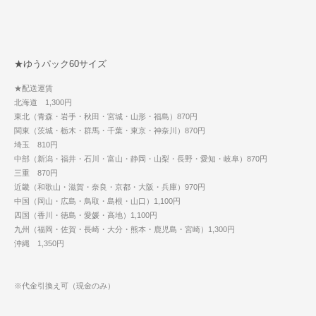
★ゆうパック60サイズ
★配送運賃
北海道 1,300円
東北（青森・岩手・秋田・宮城・山形・福島）870円
関東（茨城・栃木・群馬・千葉・東京・神奈川）870円
埼玉 810円
中部（新潟・福井・石川・富山・静岡・山梨・長野・愛知・岐阜）870円
三重 870円
近畿（和歌山・滋賀・奈良・京都・大阪・兵庫）970円
中国（岡山・広島・鳥取・島根・山口）1,100円
四国（香川・徳島・愛媛・高地）1,100円
九州（福岡・佐賀・長崎・大分・熊本・鹿児島・宮崎）1,300円
沖縄 1,350円
※代金引換え可（現金のみ）