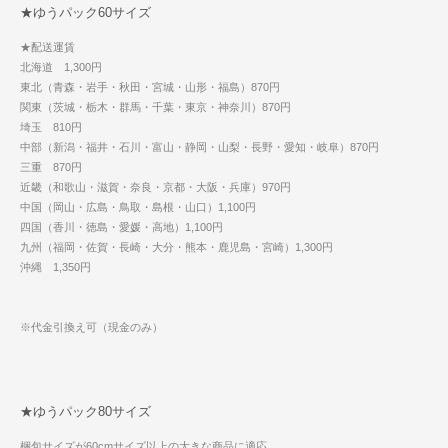
★ゆうパック60サイズ
★配送運賃
北海道 1,300円
東北（青森・岩手・秋田・宮城・山形・福島）870円
関東（茨城・栃木・群馬・千葉・東京・神奈川）870円
埼玉 810円
中部（新潟・福井・石川・富山・静岡・山梨・長野・愛知・岐阜）870円
三重 870円
近畿（和歌山・滋賀・奈良・京都・大阪・兵庫）970円
中国（岡山・広島・鳥取・島根・山口）1,100円
四国（香川・徳島・愛媛・高地）1,100円
九州（福岡・佐賀・長崎・大分・熊本・鹿児島・宮崎）1,300円
沖縄 1,350円
※代金引換え可（現金のみ）
★ゆうパック80サイズ
梱包サイズが60cmサイズ以上の大きな商品に適応。