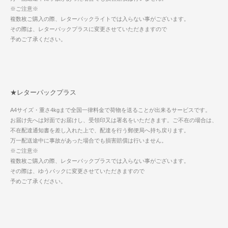
※ご注意※
複数枚ご購入の際、レターパックライトでは入らない事がございます。
その際は、レターパックプラスに変更させていただきますので
予めご了承ください。
★レターパックプラス
A4サイズ・重さ4kgまで全国一律料金で荷物を送ることが出来るサービスです。
お届け先へは対面でお届けし、受領印又は署名をいただきます。ご不在の場合は、
不在配達通知書を差し入れた上で、配達を行う郵便局へ持ち戻ります。
万一配送途中に事故があった場合でも損害賠償は行いません。
※ご注意※
複数枚ご購入の際、レターパックプラスでは入らない事がございます。
その際は、ゆうパックに変更させていただきますので
予めご了承ください。