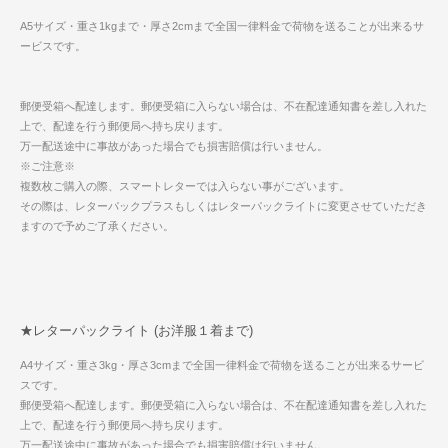
A5サイズ・重さ1kgまで・厚さ2cmまで全国一律料金で荷物を送ることが出来るサ
ービスです。
郵便受箱へ配達します。郵便受箱に入らない場合は、不在配達通知書を差し入れた
上で、配達を行う郵便局へ持ち戻ります。
万一配送途中に事故があった場合でも損害賠償は行いません。
※ご注意※
複数枚ご購入の際、スマートレターでは入らない事がございます。
その際は、レターパックプラスもしくはレターパックライトに変更させていただき
ますので予めご了承ください。
★レターパックライト (お洋服１着まで)
A4サイズ・重さ3kg・厚さ3cmまで全国一律料金で荷物を送ることが出来るサービ
スです。
郵便受箱へ配達します。郵便受箱に入らない場合は、不在配達通知書を差し入れた
上で、配達を行う郵便局へ持ち戻ります。
万一配送途中に事故があった場合でも損害賠償は行いません。