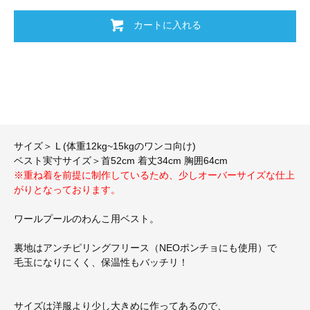
カートに入れる
サイズ＞ L (体重12kg~15kgのワンコ向け)
ベスト実寸サイズ＞首52cm 着丈34cm 胸囲64cm
※重ね着を前提に制作しているため、少しオーバーサイズな仕上
がりとなっております。
ワールプールのわんこ用ベスト。
裏地はアンチピリングフリース（NEOポンチョにも使用）で
毛玉になりにくく、保温性もバッチリ！
サイズは洋服より少し大きめに作ってあるので、