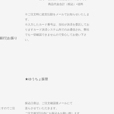
商品代金合計（税込）+送料
※ご注文時に総支払額をメールでお知らせいたしま
す。
※入力したカード番号は、当社が決済を委託してお
りますカード決済システム内でのみ通信され、弊社
でも一切確認できませんので安心してお使い下さ
ト銀行)お振り
い。
★ゆうちょ振替
振込口座は、ご注文確認後メールにて
ますのでご注
送らさせていただきます。
ご注文後3日以内にお振込をお願い致します。