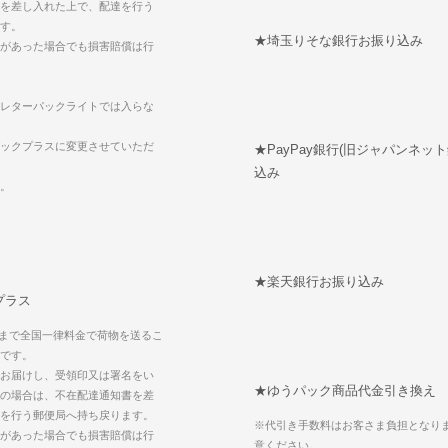
を差し入れた上で、配達を行う
す。
★埼玉りそな銀行お振り込み
があった場合でも損害賠償は行
レターパックライトでは入らな
ックプラスに変更させていただ
★PayPay銀行(旧ジャパンネッ
込み
。
★楽天銀行お振り込み
プラス
kgまで全国一律料金で荷物を送るこ
です。
お届けし、受領印又は署名をい
★ゆうパック商品代金引き換え
の場合は、不在配達通知書を差
を行う郵便局へ持ち戻ります。
※代引き手数料はお客さま負担となり
があった場合でも損害賠償は行
意ください。