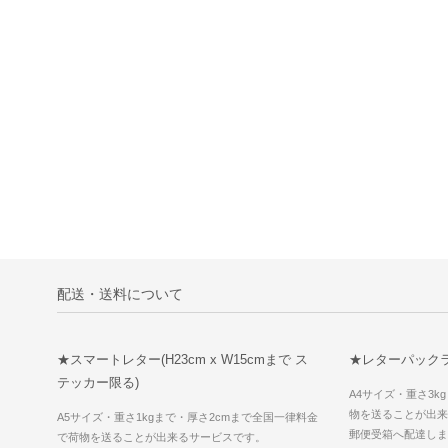
配送・送料について
★スマートレター(H23cm x W15cmまで ス
★レターパックラ
テッカー限る)
A4サイズ・重さ3k
物を送ることが出来
A5サイズ・重さ1kgまで・厚さ2cmまで全国一律料金
郵便受箱へ配達しま
で荷物を送ることが出来るサービスです。