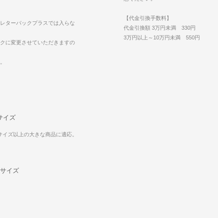
【代金引換手数料】
レターパックプラスでは入らな
代金引換額 3万円未満 330円
3万円以上～10万円未満 550円
クに変更させていただきますの
。
サイズ
mサイズ以上の大きな商品に適応。
0サイズ