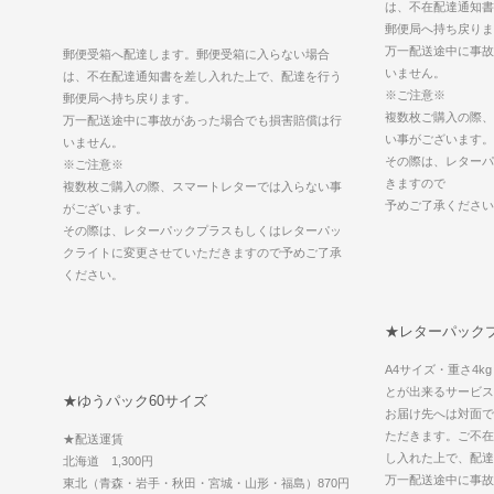
は、不在配達通知書
郵便局へ持ち戻りま
万一配送途中に事故
郵便受箱へ配達します。郵便受箱に入らない場合
いません。
は、不在配達通知書を差し入れた上で、配達を行う
※ご注意※
郵便局へ持ち戻ります。
複数枚ご購入の際、
万一配送途中に事故があった場合でも損害賠償は行
い事がございます。
いません。
その際は、レターパ
※ご注意※
きますので
複数枚ご購入の際、スマートレターでは入らない事
予めご了承ください
がございます。
その際は、レターパックプラスもしくはレターパッ
クライトに変更させていただきますので予めご了承
ください。
★レターパック
A4サイズ・重さ4
とが出来るサービス
★ゆうパック60サイズ
お届け先へは対面で
ただきます。ご不在
★配送運賃
し入れた上で、配達
北海道 1,300円
万一配送途中に事故
東北（青森・岩手・秋田・宮城・山形・福島）870円