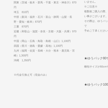
いません。
関東（茨城・栃木・群馬・千葉・東京・神奈川）870
※ご注意※
円
複数枚ご購入の際、
埼玉 810円
い事がございます。
中部（新潟・福井・石川・富山・静岡・山梨・長
その際は、ゆうパッ
野・愛知・岐阜）870円
で
三重 870円
予めご了承ください
近畿（和歌山・滋賀・奈良・京都・大阪・兵庫）970
円
中国（岡山・広島・鳥取・島根・山口）1,100円
四国（香川・徳島・愛媛・高地）1,100円
九州（福岡・佐賀・長崎・大分・熊本・鹿児島・宮
崎）1,300円
★ゆうパック80
沖縄 1,350円
梱包サイズが60c
※代金引換え可（現金のみ）
★ゆうパック10