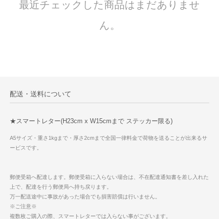
最近チェックした商品はまだありませ
ん。
配送・送料について
★スマートレター(H23cm x W15cmまで ステッカー限る)
A5サイズ・重さ1kgまで・厚さ2cmまで全国一律料金で荷物を送ることが出来るサ
ービスです。
郵便受箱へ配達します。郵便受箱に入らない場合は、不在配達通知書を差し入れた
上で、配達を行う郵便局へ持ち戻ります。
万一配送途中に事故があった場合でも損害賠償は行いません。
※ご注意※
複数枚ご購入の際、スマートレターでは入らない事がございます。