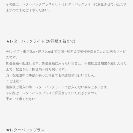
その際は、レターパックプラスもしくはレターパックライトに変更させていただき
ますので予めご了承ください。
★レターパックライト (お洋服１着まで)
A4サイズ・重さ3kg・厚さ3cmまで全国一律料金で荷物を送ることが出来るサービ
スです。
郵便受箱へ配達します。郵便受箱に入らない場合は、不在配達通知書を差し入れた
上で、配達を行う郵便局へ持ち戻ります。
万一配送途中に事故があった場合でも損害賠償は行いません。
※ご注意※
複数枚ご購入の際、レターパックライトでは入らない事がございます。
その際は、レターパックプラスに変更させていただきますので
予めご了承ください。
★レターパックプラス