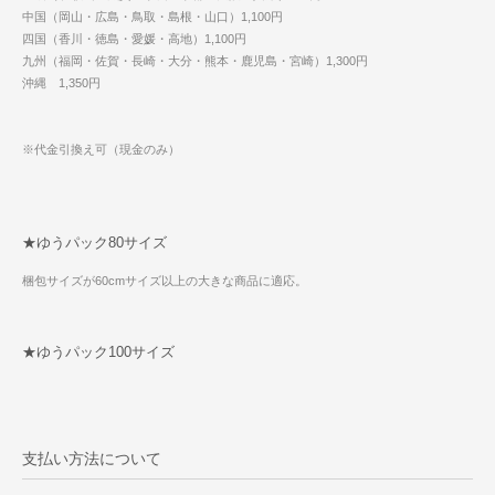
中国（岡山・広島・鳥取・島根・山口）1,100円
四国（香川・徳島・愛媛・高地）1,100円
九州（福岡・佐賀・長崎・大分・熊本・鹿児島・宮崎）1,300円
沖縄 1,350円
※代金引換え可（現金のみ）
★ゆうパック80サイズ
梱包サイズが60cmサイズ以上の大きな商品に適応。
★ゆうパック100サイズ
支払い方法について