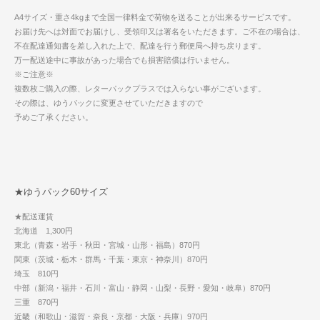
A4サイズ・重さ4kgまで全国一律料金で荷物を送ることが出来るサービスです。
お届け先へは対面でお届けし、受領印又は署名をいただきます。ご不在の場合は、
不在配達通知書を差し入れた上で、配達を行う郵便局へ持ち戻ります。
万一配送途中に事故があった場合でも損害賠償は行いません。
※ご注意※
複数枚ご購入の際、レターパックプラスでは入らない事がございます。
その際は、ゆうパックに変更させていただきますので
予めご了承ください。
★ゆうパック60サイズ
★配送運賃
北海道 1,300円
東北（青森・岩手・秋田・宮城・山形・福島）870円
関東（茨城・栃木・群馬・千葉・東京・神奈川）870円
埼玉 810円
中部（新潟・福井・石川・富山・静岡・山梨・長野・愛知・岐阜）870円
三重 870円
近畿（和歌山・滋賀・奈良・京都・大阪・兵庫）970円