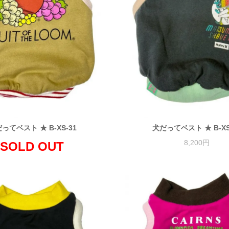
ってベスト ★ B-XS-31
犬だってベスト ★ B-XS
8,200円
SOLD OUT