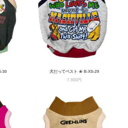
-30
犬だってベスト ★ B-XS-29
7,800円