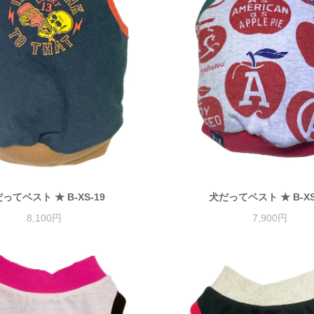
ってベスト ★ B-XS-19
犬だってベスト ★ B-XS
8,100円
7,900円