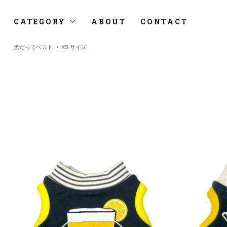
CATEGORY
ABOUT
CONTACT
犬だってベスト
/
XS サイズ