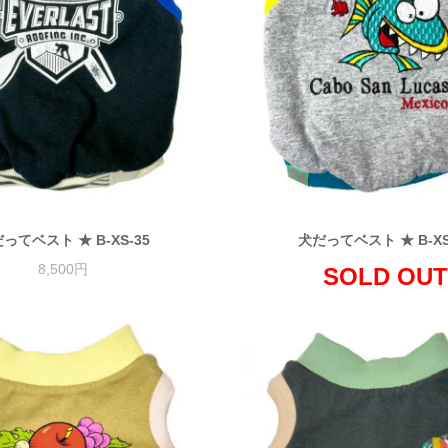
ってベスト ★ B-XS-35
犬だってベスト ★ B-XS
8,500円
SOLD OUT