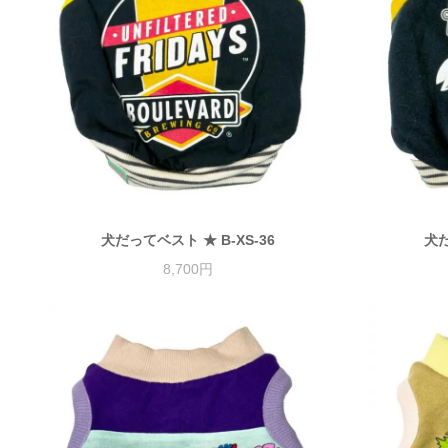
犬だってベスト ★ B-XS-36
犬だ
8,700円