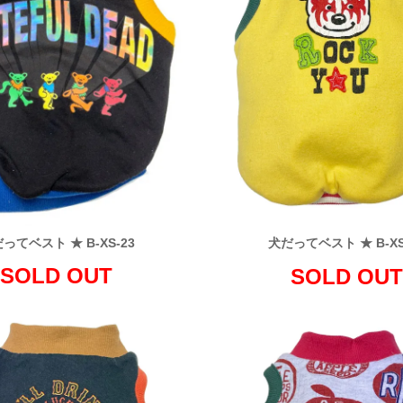
ってベスト ★ B-XS-23
犬だってベスト ★ B-XS
SOLD OUT
SOLD OUT