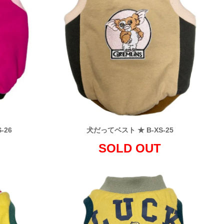
-26
犬だってベスト ★ B-XS-25
SOLD OUT