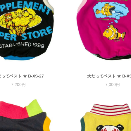
ってベスト ★ B-XS-27
犬だってベスト ★ B-XS
7,200円
7,000円