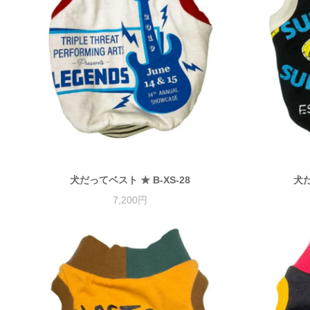
犬だってベスト ★ B-XS-28
犬だ
7,200円