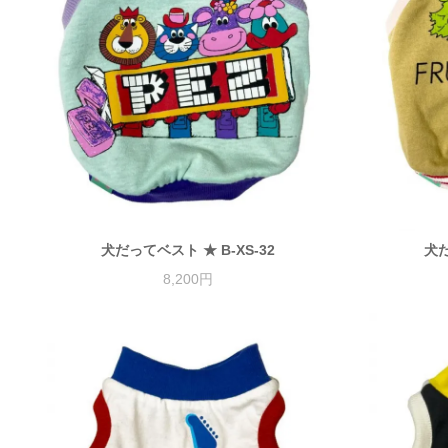
犬だってベスト ★ B-XS-32
犬だ
8,200円