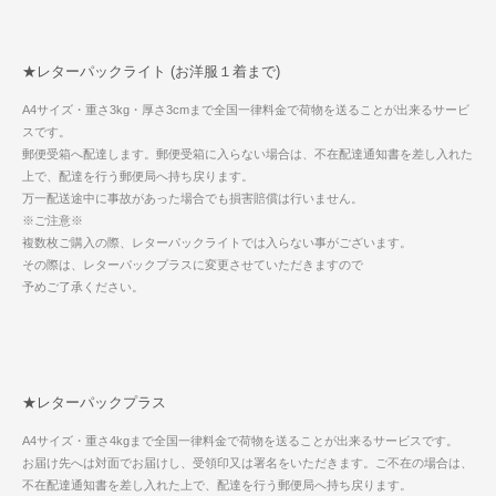
★レターパックライト (お洋服１着まで)
A4サイズ・重さ3kg・厚さ3cmまで全国一律料金で荷物を送ることが出来るサービ
スです。
郵便受箱へ配達します。郵便受箱に入らない場合は、不在配達通知書を差し入れた
上で、配達を行う郵便局へ持ち戻ります。
万一配送途中に事故があった場合でも損害賠償は行いません。
※ご注意※
複数枚ご購入の際、レターパックライトでは入らない事がございます。
その際は、レターパックプラスに変更させていただきますので
予めご了承ください。
★レターパックプラス
A4サイズ・重さ4kgまで全国一律料金で荷物を送ることが出来るサービスです。
お届け先へは対面でお届けし、受領印又は署名をいただきます。ご不在の場合は、
不在配達通知書を差し入れた上で、配達を行う郵便局へ持ち戻ります。