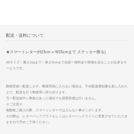
配送・送料について
★スマートレター(H23cm x W15cmまで ステッカー限る)
A5サイズ・重さ1kgまで・厚さ2cmまで全国一律料金で荷物を送ることが出来るサ
ービスです。
郵便受箱へ配達します。郵便受箱に入らない場合は、不在配達通知書を差し入れた
上で、配達を行う郵便局へ持ち戻ります。
万一配送途中に事故があった場合でも損害賠償は行いません。
※ご注意※
複数枚ご購入の際、スマートレターでは入らない事がございます。
その際は、レターパックプラスもしくはレターパックライトに変更させていただき
ますので予めご了承ください。