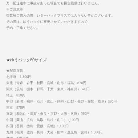
万一配送途中に事故があった場合でも損害賠償は行いません。
※ご注意※
複数枚ご購入の際、レターパックプラスでは入らない事がございます。
その際は、ゆうパックに変更させていただきますので
予めご了承ください。
★ゆうパック60サイズ
★配送運賃
北海道 1,300円
東北（青森・岩手・秋田・宮城・山形・福島）870円
関東（茨城・栃木・群馬・千葉・東京・神奈川）870円
埼玉 810円
中部（新潟・福井・石川・富山・静岡・山梨・長野・愛知・岐阜）870円
三重 870円
近畿（和歌山・滋賀・奈良・京都・大阪・兵庫）970円
中国（岡山・広島・鳥取・島根・山口）1,100円
四国（香川・徳島・愛媛・高地）1,100円
九州（福岡・佐賀・長崎・大分・熊本・鹿児島・宮崎）1,300円